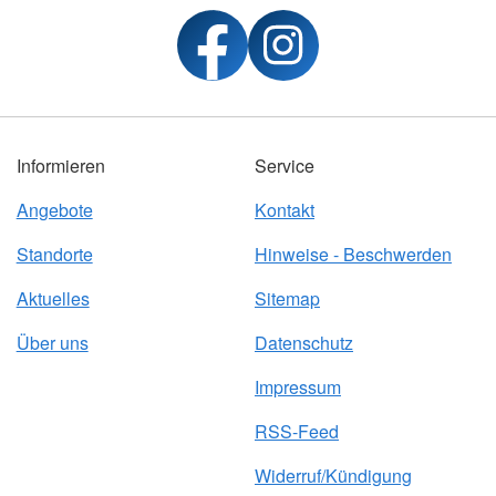
Sprach- und Integrationsmittlung
berstadt
Suchdienst
Personenau
ildung
ortbildung
Informieren
Service
Angebote
Kontakt
Standorte
Hinweise - Beschwerden
Aktuelles
Sitemap
Über uns
Datenschutz
Impressum
RSS-Feed
Widerruf/Kündigung