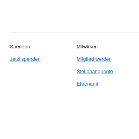
Mahlzeitendienst
FD Betreuung
DRK-Tageszentrum E
Hausnotruf
PSNV-1
Gesundheit & Prävention
Sprechfunk
Sanitätsdienst Fortb
Technik & Logistik F
Spenden
Mitwirken
Jetzt spenden
Mitglied werden
Stellenangebote
Ehrenamt