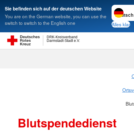
Sprache w
Sie befinden sich auf der deutschen Website
You are on the German website, you can use the
Suche
switch to switch to the English one
Alles klar
DRK-Kreisverband
Darmstadt-Stadt e.V.
Blutspendedi
O
Ortsv
Blu
Blutspendedienst