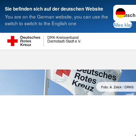
Sprache w
Sie befinden sich auf der deutschen Website
You are on the German website, you can use the
Suche
switch to switch to the English one
Alles klar
DRK-Kreisverband
Darmstadt-Stadt e.V.
Aufgaben & 
Foto: A. Zelck / DRKS