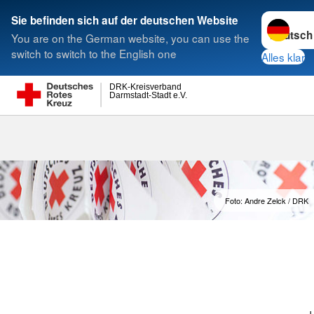
Sprache w
Sie befinden sich auf der deutschen Website
You are on the German website, you can use the
Suche
switch to switch to the English one
Alles klar
DRK-Kreisverband
Darmstadt-Stadt e.V.
Foto: Andre Zelck / DRK