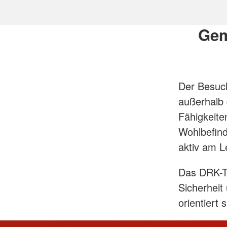
Gem
Der Besuch
außerhalb d
Fähigkeiten
Wohlbefind
aktiv am L
Das DRK-Ta
Sicherheit
orientiert