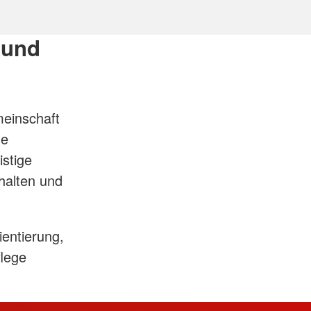
 und
meinschaft
le
istige
halten und
entierung,
flege