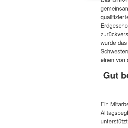
gemeinsam
qualifizier
Erdgescho
zurückvers
wurde das
Schwestern
einen von 
Gut b
Ein Mitarb
Alltagsbeg
unterstütz