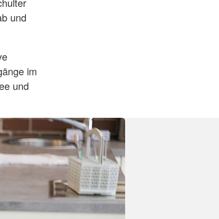
hulter
ab und
ve
gänge im
fee und
.