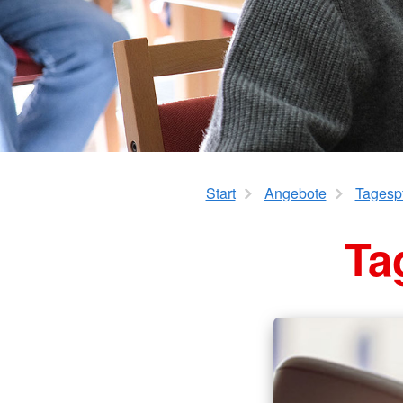
Mahlzeitendienst
FD Betreuung
DRK-Tageszentru
Hausnotruf
PSNV-1
Gesundheit & Prävention
Sprechfunk
Sanitätsdienst Fortb
Technik & Logistik F
Start
Angebote
Tagesp
Ta