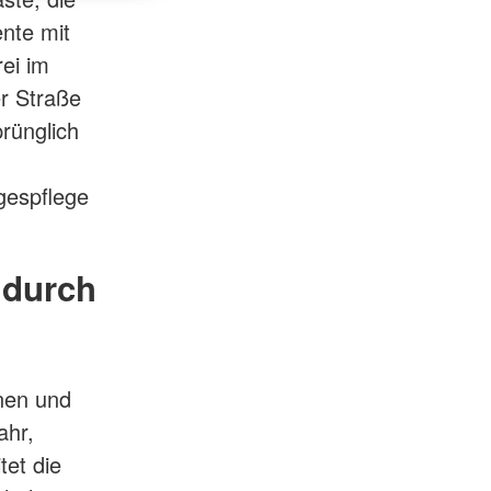
nte mit
rei im
r Straße
prünglich
gespflege
 durch
nnen und
ahr,
tet die