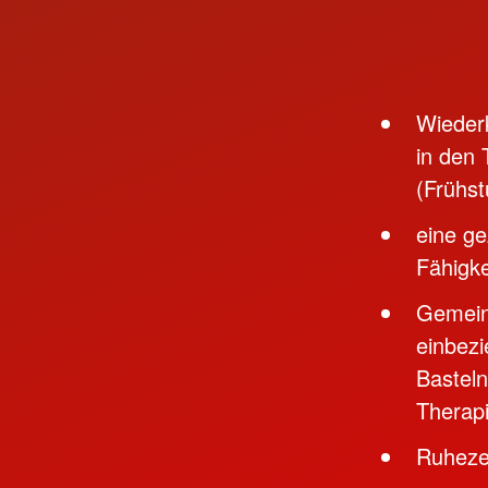
Wiederk
in den 
(Frühst
eine ge
Fähigke
Gemeins
einbezi
Basteln
Therap
Ruhezei