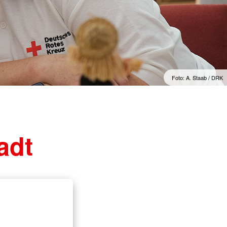
 in Darmstadt
Einsatzkräfteausbildung
skunftsstelle
DRK-Lehrgangsangebote
Erste-Hilfe-Kurse
Kursangebot
Foto: A. Staab / DRK
adt