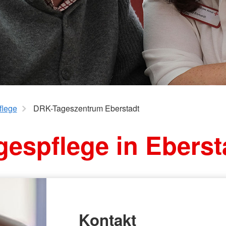
m Eberstadt
Suchdienst
Personenau
ildung
ortbildung
flege
DRK-Tageszentrum Eberstadt
gespflege in Eberst
Kontakt