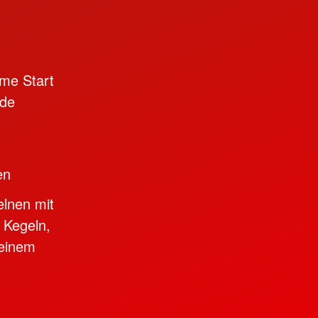
ame Start
nde
en
elnen mit
 Kegeln,
 einem