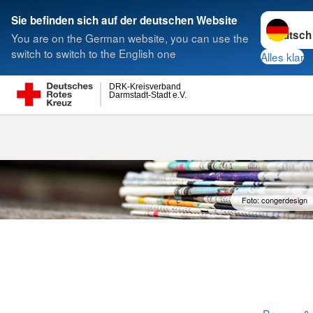
Sprache w
Sie befinden sich auf der deutschen Website
You are on the German website, you can use the
Suche
switch to switch to the English one
Alles klar
DRK-Kreisverband
Darmstadt-Stadt e.V.
Foto: congerdesign