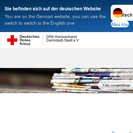
Sprache w
Sie befinden sich auf der deutschen Website
You are on the German website, you can use the
Suche
switch to switch to the English one
Alles klar
DRK-Kreisverband
Darmstadt-Stadt e.V.
Foto: congerdesign