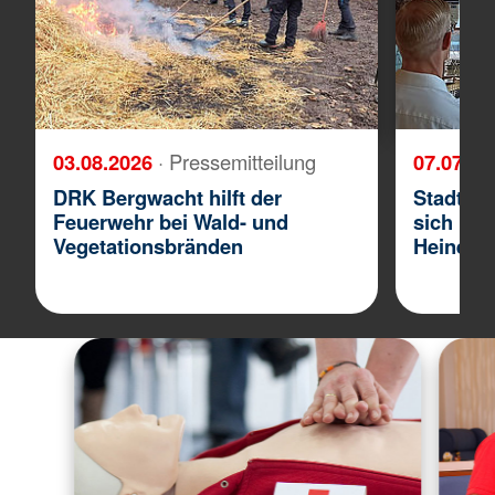
03.08.2026
· Pressemitteilung
07.07.2
DRK Bergwacht hilft der
Stadtver
Feuerwehr bei Wald- und
sich übe
Vegetationsbränden
Heinerfe