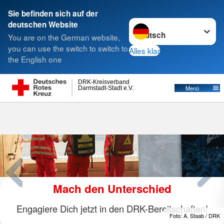
Sie befinden sich auf der
Sprache wechseln zu
deutschen Website
Suche
You are on the German website,
you can use the switch to switch to
Alles klar
the English one
DRK-Kreisverband
Menü
Darmstadt-Stadt e.V.
Mach den Unterschied
D
gagiere Dich jetzt in den DRK-Bereitschaften!
Foto: A. Staab / DRK