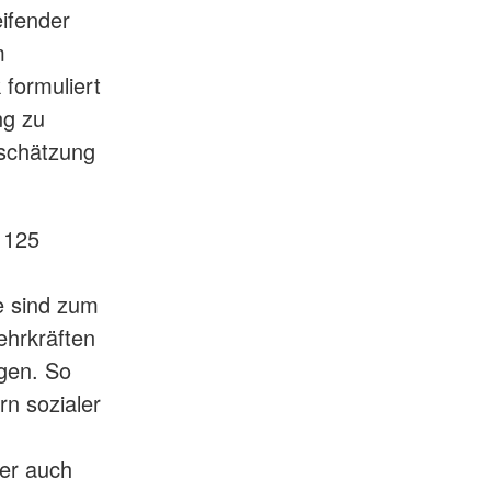
ifender
m
k formuliert
ng zu
tschätzung
 125
te sind zum
ehrkräften
gen. So
n sozialer
ber auch