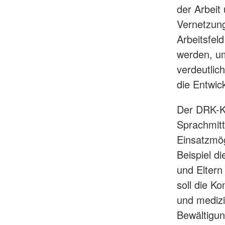
der Arbei
Vernetzun
Arbeitsfeld
werden, um
verdeutlic
die Entwick
Der DRK-Kr
Sprachmitt
Einsatzmög
Beispiel d
und Elter
soll die K
und medizi
Bewältigun