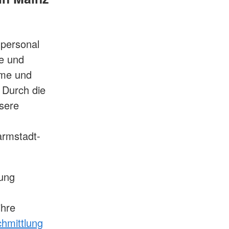
hpersonal
e und
eme und
 Durch die
ssere
armstadt-
tung
ihre
hmittlung