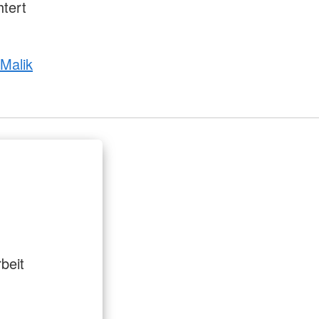
tert
 Malik
beit