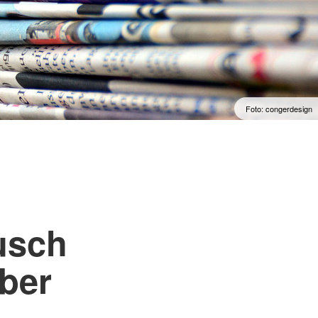
 in Darmstadt
Einsatzkräfteausbildung
skunftsstelle
DRK-Lehrgangsangebote
Erste-Hilfe-Kurse
Kursangebot
Foto: congerdesign
usch
ber