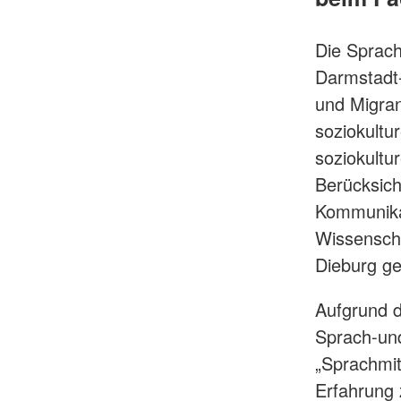
Die Sprach
Darmstadt-
und Migran
soziokultu
soziokultu
Berücksich
Kommunikat
Wissenscha
Dieburg ge
Aufgrund d
Sprach-und
„Sprachmit
Erfahrung 