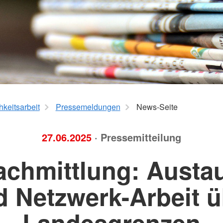
berstadt
Suchdienst
Personenau
ildung
ortbildung
hkeitsarbeit
Pressemeldungen
News-Seite
27.06.2025
· Pressemitteilung
achmittlung: Austa
d Netzwerk-Arbeit ü
Landesgrenzen